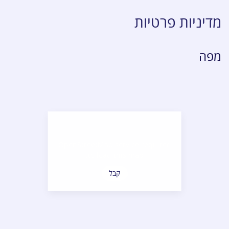
מדיניות פרטיות
מפה
OpenStreetMap service required
to load this map.
קבל