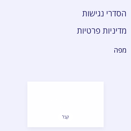
הסדרי נגישות
מדיניות פרטיות
מפה
OpenStreetMap service required
to load this map.
קבל