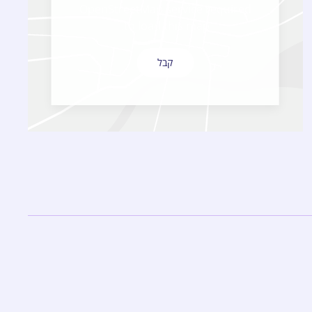
OpenStreetMap service required
to load this map.
קבל