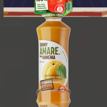
750 מ"ל
1/6