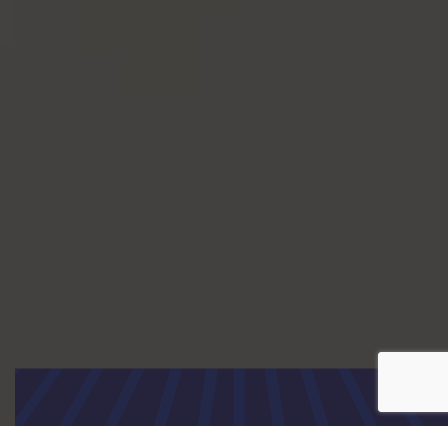
750 מ"ל
1/6