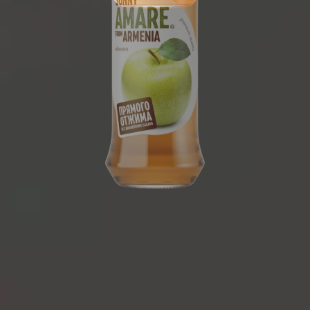
750 מ"ל
1/6